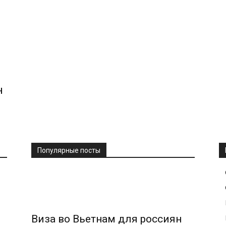
н
Популярные посты
Виза во Вьетнам для россиян