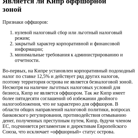
Является ли Кипр оффшорной
зоной
Признаки оффшоров:
нулевой налоговый сбор или льготный налоговый
режим;
закрытый характер корпоративной и финансовой
информации;
минимальные требования к администрированию и
отчетности.
Во-первых, на Кипре установлен корпоративный подоходный
налог по ставке 12,5% и действует ряд других налогов,
поэтому территория острова не является безналоговой зоной.
Несмотря на наличие льготных налоговых условий для
бизнеса, Кипр не является оффшором. Так же Кипр имеет
более пятидесяти соглашений об избежании двойного
налогообложения, что не характерно для оффшоров. В
области общих направлений налоговой политики, вопросах
банковского регулирования, противодействия отмыванию
денег, полученных преступным путем, Кипр, будучи членом
ЕС, подчиняется регламентам и директивам Европейского
Союза, что исключает «оффшорный» статус острова.