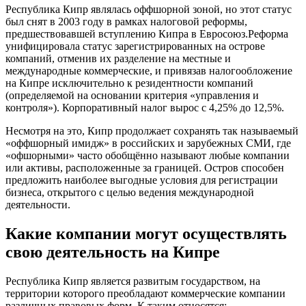
Республика Кипр являлась оффшорной зоной, но этот статус
был снят в 2003 году в рамках налоговой реформы,
предшествовавшей вступлению Кипра в Евросоюз.Реформа
унифицировала статус зарегистрированных на острове
компаний, отменив их разделение на местные и
международные коммерческие, и привязав налогообложение
на Кипре исключительно к резидентности компаний
(определяемой на основании критерия «управления и
контроля»). Корпоративный налог вырос с 4,25% до 12,5%.
Несмотря на это, Кипр продолжает сохранять так называемый
«оффшорный имидж» в российских и зарубежных СМИ, где
«офшорными» часто обобщённо называют любые компании
или активы, расположенные за границей. Остров способен
предложить наиболее выгодные условия для регистрации
бизнеса, открытого с целью ведения международной
деятельности.
Какие компании могут осуществлять
свою деятельность на Кипре
Республика Кипр является развитым государством, на
территории которого преобладают коммерческие компании
различных правовых форм. К таким относятся: