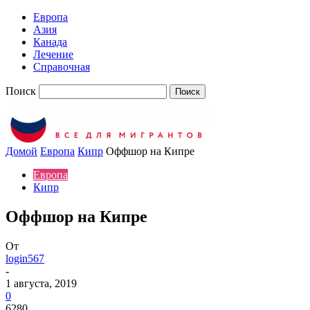
Европа
Азия
Канада
Лечение
Справочная
Поиск
Домой
Европа
Кипр
Оффшор на Кипре
Европа
Кипр
Оффшор на Кипре
От
login567
-
1 августа, 2019
0
6280