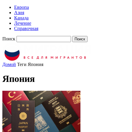
Европа
Азия
Канада
Лечение
Справочная
Поиск
Домой
Теги
Япония
Япония