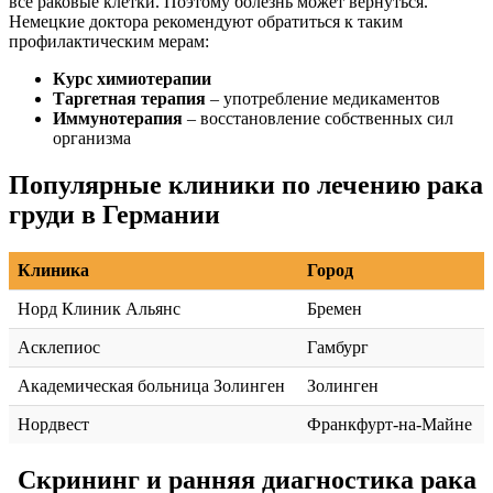
все раковые клетки. Поэтому болезнь может вернуться.
Немецкие доктора рекомендуют обратиться к таким
профилактическим мерам:
Курс химиотерапии
Таргетная терапия
– употребление медикаментов
Иммунотерапия
– восстановление собственных сил
организма
Популярные клиники по лечению рака
груди в Германии
Клиника
Город
Норд Клиник Альянс
Бремен
Асклепиос
Гамбург
Академическая больница Золинген
Золинген
Нордвест
Франкфурт-на-Майне
Скрининг и ранняя диагностика рака