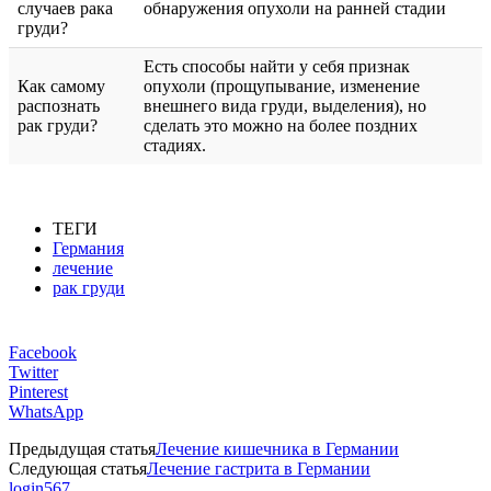
случаев рака
обнаружения опухоли на ранней стадии
груди?
Есть способы найти у себя признак
Как самому
опухоли (прощупывание, изменение
распознать
внешнего вида груди, выделения), но
рак груди?
сделать это можно на более поздних
стадиях.
ТЕГИ
Германия
лечение
рак груди
Facebook
Twitter
Pinterest
WhatsApp
Предыдущая статья
Лечение кишечника в Германии
Следующая статья
Лечение гастрита в Германии
login567