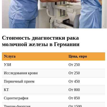
Стоимость диагностики рака
молочной железы в Германии
Услуга
Цена, евро
УЗИ
От 250
Исследования крови
От 250
Первичный прием
От 450
КТ
От 800
Сцинтиграфия
От 850
Трепан-биопсия
От 1500