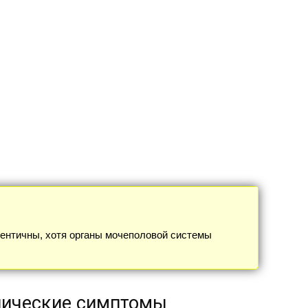
дентичны, хотя органы мочеполовой системы
инические симптомы