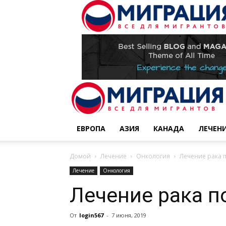
ЕВРОПА
АЗИЯ
КАНАДА
ЛЕЧЕН
Домой
Лечение
Онкология
Лечение рака 
Лечение
Онкология
Лечение рака п
От
login567
-
7 июня, 2019