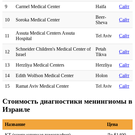
9
Carmel Medical Center
Haifa
Сайт
Beer-
10
Soroka Medical Center
Сайт
Sheva
Assuta Medical Centers Assuta
11
Tel Aviv
Сайт
Hospital
Schneider Children's Medical Center of
Petah
12
Сайт
Israel
Tikva
13
Herzliya Medical Centers
Herzliya
Сайт
14
Edith Wolfson Medical Center
Holon
Сайт
15
Ramat Aviv Medical Center
Tel Aviv
Сайт
Стоимость диагностики менингиомы в
Израиле
Название
Цена
КТ (компьютерная томография)
До $1400