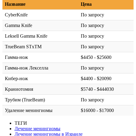
Название
Цена
CyberKnife
По запросу
Gamma Knife
По запросу
Leksell Gamma Knife
По запросу
TrueBeam STxTM
По запросу
Гамма-нож
$4450 - $25600
Гамма-нож Лекселла
По запросу
Кибер-нож
$4400 - $20090
Краниотомия
$5740 - $444030
Трубим (TrueBeam)
По запросу
Удаление менингиомы
$16000 - $17000
ТЕГИ
Лечение менингиомы
Лечение менингиомы в Израиле