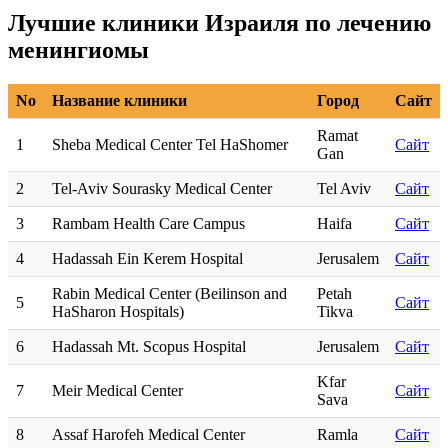
Лучшие клиники Израиля по лечению
менингиомы
No
Название клиники
Город
Сайт
Ramat
1
Sheba Medical Center Tel HaShomer
Сайт
Gan
2
Tel-Aviv Sourasky Medical Center
Tel Aviv
Сайт
3
Rambam Health Care Campus
Haifa
Сайт
4
Hadassah Ein Kerem Hospital
Jerusalem
Сайт
Rabin Medical Center (Beilinson and
Petah
5
Сайт
HaSharon Hospitals)
Tikva
6
Hadassah Mt. Scopus Hospital
Jerusalem
Сайт
Kfar
7
Meir Medical Center
Сайт
Sava
8
Assaf Harofeh Medical Center
Ramla
Сайт