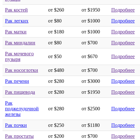
Рак костей
от $260
от $1950
Подробнее
Рак легких
от $80
от $1000
Подробнее
Рак матки
от $180
от $1000
Подробнее
Рак миндалин
от $80
от $700
Подробнее
Рак мочевого
от $50
от $670
Подробнее
пузыря
Рак носоглотки
от $480
от $700
Подробнее
Рак печени
от $280
от $3000
Подробнее
Рак пищевода
от $280
от $1950
Подробнее
Рак
поджелудочной
от $280
от $2500
Подробнее
железы
Рак почки
от $250
от $1180
Подробнее
Рак простаты
от $200
от $700
Подробнее