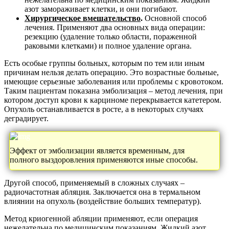
азот замораживает клетки, и они погибают.
Хирургическое вмешательство
.
Основной способ
лечения. Применяют два основных вида операции:
резекцию (удаление только области, пораженной
раковыми клетками) и полное удаление органа.
Есть особые группы больных, которым по тем или иным
причинам нельзя делать операцию. Это возрастные больные,
имеющие серьезные заболевания или проблемы с кровотоком.
Таким пациентам показана эмболизация – метод лечения, при
котором доступ крови к карциноме перекрывается катетером.
Опухоль останавливается в росте, а в некоторых случаях
деградирует.
Эффект от эмболизации является временным, для
полного выздоровления применяются иные способы.
Другой способ, применяемый в сложных случаях –
радиочастотная абляция. Заключается она в термальном
влиянии на опухоль (воздействие больших температур).
Метод криогенной абляции применяют, если операция
нежелательна по медицинским показаниям. Жидкий азот