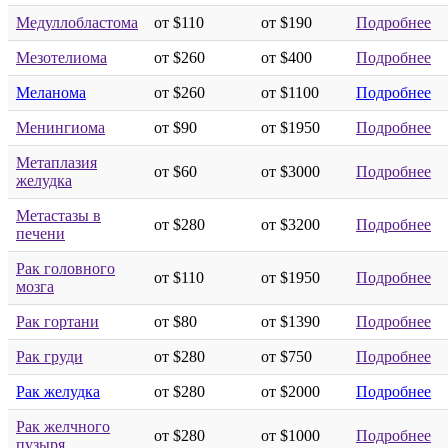
Медуллобластома
от $110
от $190
Подробнее
Мезотелиома
от $260
от $400
Подробнее
Меланома
от $260
от $1100
Подробнее
Менингиома
от $90
от $1950
Подробнее
Метаплазия
от $60
от $3000
Подробнее
желудка
Метастазы в
от $280
от $3200
Подробнее
печени
Рак головного
от $110
от $1950
Подробнее
мозга
Рак гортани
от $80
от $1390
Подробнее
Рак груди
от $280
от $750
Подробнее
Рак желудка
от $280
от $2000
Подробнее
Рак желчного
от $280
от $1000
Подробнее
пузыря