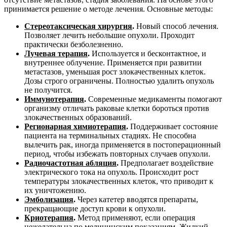
принимается решение о методе лечения. Основные методы:
Стереотаксическая хирургия
.
Новый способ лечения.
Позволяет лечить небольшие опухоли. Проходит
практически безболезненно.
Лучевая терапия
.
Используется и бесконтактное, и
внутреннее облучение. Применяется при развитии
метастазов, уменьшая рост злокачественных клеток.
Дозы строго ограничены. Полностью удалить опухоль
не получится.
Иммунотерапия
.
Современные медикаменты помогают
организму отличать раковые клетки бороться против
злокачественных образований.
Регионарная химиотерапия
.
Поддерживает состояние
пациента на терминальных стадиях. Не способна
вылечить рак, иногда применяется в постоперационный
период, чтобы избежать повторных случаев опухоли.
Радиочастотная абляция
.
Предполагает воздействие
электрического тока на опухоль. Происходит рост
температуры злокачественных клеток, что приводит к
их уничтожению.
Эмболизация
.
Через катетер вводятся препараты,
прекращающие доступ крови к опухоли.
Криотерапия
.
Метод применяют, если операция
нежелательна по медицинским показаниям. Жидкий