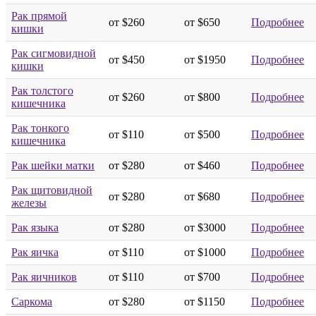
Рак прямой
от $260
от $650
Подробнее
кишки
Рак сигмовидной
от $450
от $1950
Подробнее
кишки
Рак толстого
от $260
от $800
Подробнее
кишечника
Рак тонкого
от $110
от $500
Подробнее
кишечника
Рак шейки матки
от $280
от $460
Подробнее
Рак щитовидной
от $280
от $680
Подробнее
железы
Рак языка
от $280
от $3000
Подробнее
Рак яичка
от $110
от $1000
Подробнее
Рак яичников
от $110
от $700
Подробнее
Саркома
от $280
от $1150
Подробнее