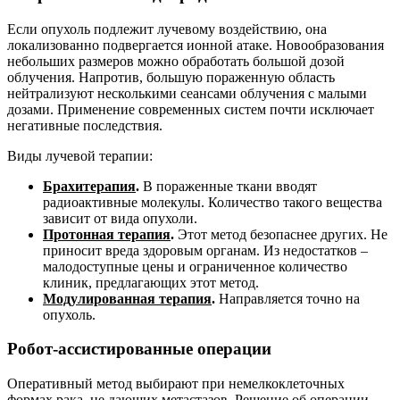
Если опухоль подлежит лучевому воздействию, она
локализованно подвергается ионной атаке. Новообразования
небольших размеров можно обработать большой дозой
облучения. Напротив, большую пораженную область
нейтрализуют несколькими сеансами облучения с малыми
дозами. Применение современных систем почти исключает
негативные последствия.
Виды лучевой терапии:
Брахитерапия
.
В пораженные ткани вводят
радиоактивные молекулы. Количество такого вещества
зависит от вида опухоли.
Протонная терапия
.
Этот метод безопаснее других. Не
приносит вреда здоровым органам. Из недостатков –
малодоступные цены и ограниченное количество
клиник, предлагающих этот метод.
Модулированная терапия
.
Направляется точно на
опухоль.
Робот-ассистированные операции
Оперативный метод выбирают при немелкоклеточных
формах рака, не дающих метастазов. Решение об операции