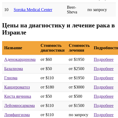
Beer-
10
Soroka Medical Center
по запросу
Sheva
Цены на диагностику и лечение рака в
Израиле
Стоимость
Стоимость
Название
Подробност
диагностики
лечения
Аденокарцинома
от $60
от $1950
Подробнее
Базалиома
от $50
от $2500
Подробнее
Глиома
от $110
от $1950
Подробнее
Канцероматоз
от $180
от $3000
Подробнее
Киста яичника
от $50
от $500
Подробнее
Лейомиосаркома
от $110
от $1500
Подробнее
Лимфангиома
от $110
по запросу
Подробнее