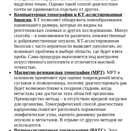
выделена тенью. Однако такой способ диагностики
почти не применяется отдельно от других.
Компьютерная томография и КТ-ассистированная
биопсия
.
КТ позволяет обнаружить новообразования
наименьшего размера, которые не видны на
рентгеновских снимках и других исследованиях. Минус
способа – в невозможности различить злокачественные
и доброкачественные опухоли. КТ-ассистированная
биопсия с часто вероятности выявляет патологию, но
возникает проблема в выборе области, где будет взята
проба. Сама процедура выполняется под контролем
искусственного интеллекта и отличается высокой
точностью.
Магнитно-резонансная томография (МРТ)
. МРТ в
основном применяют при оценке повреждений мозга,
суставов и позвоночника, поэтому диагностировать рак
будет возможно ближе к поздним стадиям, когда
метастазы уже достигли этих областей организма.
Преимущество метода – в отсутствии вредной нагрузки
для организма. Томографический способ диагностики
карциномы помогает распознать пораженные
лимфатические узлы, оценить динамику развития
опухоли и метастазов. В отрыве от других методов не
используется.
Видеоассистируемая торакоскопия (ВАТС)
.
Этот