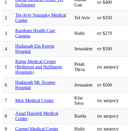
1
от $400
HaShomer
Gan
Tel-Aviv Sourasky Medical
2
Tel Aviv
от $350
Center
Rambam Health Care
3
Haifa
от $270
Campus
Hadassah Ein Kerem
4
Jerusalem
от $500
Hospital
Rabin Medical Center
Petah
5
(Beilinson and HaSharon
по запросу
Tikva
Hospitals)
Hadassah Mt. Scopus
6
Jerusalem
от $500
Hospital
Kfar
7
Meir Medical Center
по запросу
Sava
Assaf Harofeh Medical
8
Ramla
по запросу
Center
9
Carmel Medical Center
Haifa
по запросу