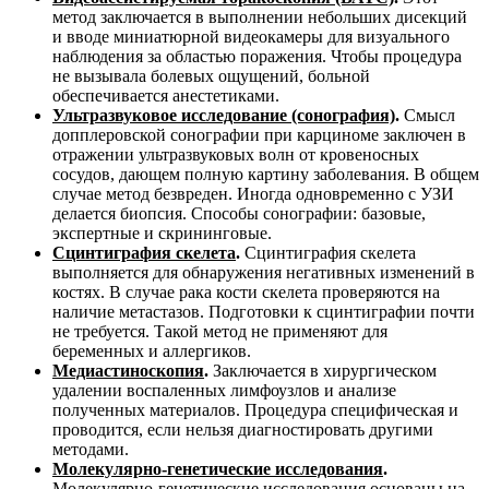
метод заключается в выполнении небольших дисекций
и вводе миниатюрной видеокамеры для визуального
наблюдения за областью поражения. Чтобы процедура
не вызывала болевых ощущений, больной
обеспечивается анестетиками.
Ультразвуковое исследование (сонография)
.
Смысл
допплеровской сонографии при карциноме заключен в
отражении ультразвуковых волн от кровеносных
сосудов, дающем полную картину заболевания. В общем
случае метод безвреден. Иногда одновременно с УЗИ
делается биопсия. Способы сонографии: базовые,
экспертные и скрининговые.
Сцинтиграфия скелета
.
Сцинтиграфия скелета
выполняется для обнаружения негативных изменений в
костях. В случае рака кости скелета проверяются на
наличие метастазов. Подготовки к сцинтиграфии почти
не требуется. Такой метод не применяют для
беременных и аллергиков.
Медиастиноскопия
.
Заключается в хирургическом
удалении воспаленных лимфоузлов и анализе
полученных материалов. Процедура специфическая и
проводится, если нельзя диагностировать другими
методами.
Молекулярно-генетические исследования
.
Молекулярно-генетические исследования основаны на