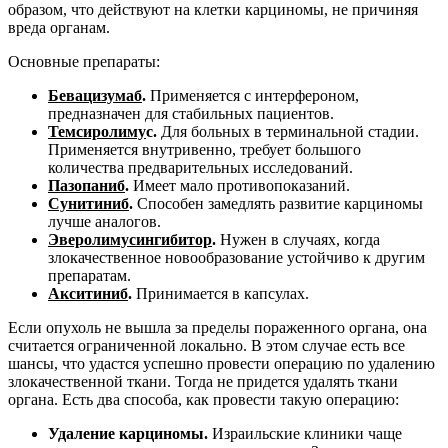
образом, что действуют на клетки карциномы, не причиняя
вреда органам.
Основные препараты:
Бевацизумаб
.
Применяется с интерфероном,
предназначен для стабильных пациентов.
Темсиролиму
с.
Для больных в терминальной стадии.
Применяется внутривенно, требует большого
количества предварительных исследований.
Пазопаниб
.
Имеет мало противопоказаний.
Сунитиниб
.
Способен замедлять развитие карциномы
лучше аналогов.
Эверолимусингибитор
.
Нужен в случаях, когда
злокачественное новообразование устойчиво к другим
препаратам.
Акситиниб
.
Принимается в капсулах.
Если опухоль не вышла за пределы пораженного органа, она
считается ограниченной локально. В этом случае есть все
шансы, что удастся успешно провести операцию по удалению
злокачественной ткани. Тогда не придется удалять ткани
органа. Есть два способа, как провести такую операцию:
Удаление карциномы.
Израильские клиники чаще