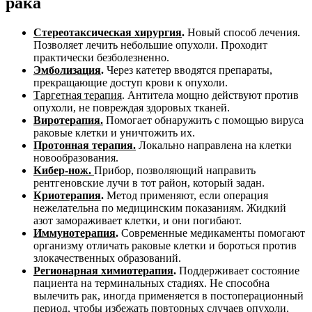
рака
Стереотаксическая хирургия
.
Новый способ лечения.
Позволяет лечить небольшие опухоли. Проходит
практически безболезненно.
Эмболизация
.
Через катетер вводятся препараты,
прекращающие доступ крови к опухоли.
Таргетная терапия
. Антитела мощно действуют против
опухоли, не повреждая здоровых тканей.
Виротерапия.
Помогает обнаружить с помощью вируса
раковые клетки и уничтожить их.
Протонная терапия.
Локально направлена на клетки
новообразования.
Кибер-нож.
Прибор, позволяющий направить
рентгеновские лучи в тот район, который задан.
Криотерапия
.
Метод применяют, если операция
нежелательна по медицинским показаниям. Жидкий
азот замораживает клетки, и они погибают.
Иммунотерапия
.
Современные медикаменты помогают
организму отличать раковые клетки и бороться против
злокачественных образований.
Регионарная химиотерапия
.
Поддерживает состояние
пациента на терминальных стадиях. Не способна
вылечить рак, иногда применяется в постоперационный
период, чтобы избежать повторных случаев опухоли.