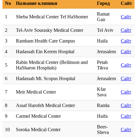
No
Название клиники
Город
Сайт
Ramat
1
Sheba Medical Center Tel HaShomer
Сайт
Gan
2
Tel-Aviv Sourasky Medical Center
Tel Aviv
Сайт
3
Rambam Health Care Campus
Haifa
Сайт
4
Hadassah Ein Kerem Hospital
Jerusalem
Сайт
Rabin Medical Center (Beilinson and
Petah
5
Сайт
HaSharon Hospitals)
Tikva
6
Hadassah Mt. Scopus Hospital
Jerusalem
Сайт
Kfar
7
Meir Medical Center
Сайт
Sava
8
Assaf Harofeh Medical Center
Ramla
Сайт
9
Carmel Medical Center
Haifa
Сайт
Beer-
10
Soroka Medical Center
Сайт
Sheva