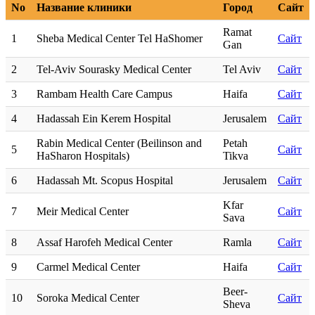
No
Название клиники
Город
Сайт
Ramat
1
Sheba Medical Center Tel HaShomer
Сайт
Gan
2
Tel-Aviv Sourasky Medical Center
Tel Aviv
Сайт
3
Rambam Health Care Campus
Haifa
Сайт
4
Hadassah Ein Kerem Hospital
Jerusalem
Сайт
Rabin Medical Center (Beilinson and
Petah
5
Сайт
HaSharon Hospitals)
Tikva
6
Hadassah Mt. Scopus Hospital
Jerusalem
Сайт
Kfar
7
Meir Medical Center
Сайт
Sava
8
Assaf Harofeh Medical Center
Ramla
Сайт
9
Carmel Medical Center
Haifa
Сайт
Beer-
10
Soroka Medical Center
Сайт
Sheva